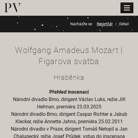
Togg
navi
Nacházíte se:
Repertoár
Detail
Wolfgang Amadeus Mozart |
Figarova svatba
Hraběnka
Přehled inscenací
Národní divadlo Brno, dirigent Václav Luks, režie Jiří
Heřman, premiéra 23.03.2025
Národní divadlo Brno, dirigent Caspar Richter a Jakub
Klecker, režie Annette Jahns, premiéra 25.02.2011
Národní divadlo v Praze, dirigent Tomáš Netopil a Jan
Chalupecký, režie Josef Průdek, vstup do inscenace