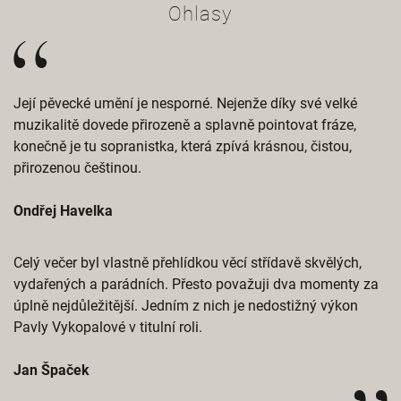
Ohlasy
Její pěvecké umění je nesporné. Nejenže díky své velké
muzikalitě dovede přirozeně a splavně pointovat fráze,
konečně je tu sopranistka, která zpívá krásnou, čistou,
přirozenou češtinou.
Ondřej Havelka
Celý večer byl vlastně přehlídkou věcí střídavě skvělých,
vydařených a parádních. Přesto považuji dva momenty za
úplně nejdůležitější. Jedním z nich je nedostižný výkon
Pavly Vykopalové v titulní roli.
Jan Špaček