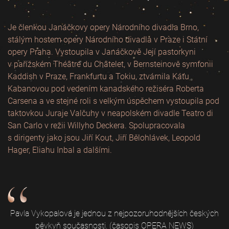
Je členkou Janáčkovy opery Národního divadla Brno,
stálým hostem opery Národního divadla v Praze i Státní
opery Praha. Vystoupila v Janáčkově Její pastorkyni
v pařížském Théâtre du Châtelet, v Bernsteinově symfonii
Kaddish v Praze, Frankfurtu a Tokiu, ztvárnila Káťu
Kabanovou pod vedením kanadského režiséra Roberta
Carsena a ve stejné roli s velkým úspěchem vystoupila pod
taktovkou Juraje Valčuhy v neapolském divadle Teatro di
San Carlo v režii Willyho Deckera. Spolupracovala
s dirigenty jako jsou Jiří Kout, Jiří Bělohlávek, Leopold
Hager, Eliahu Inbal a dalšími.
Pavla Vykopalová je jednou z nejpozoruhodnějších českých
pěvkyň současnosti. (časopis OPERA NEWS)