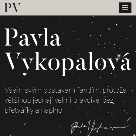
Togg
navi
Všem svým postavám fandím, protože
většinou jednají velmi pravdivě, bez
přetvářky a naplno.