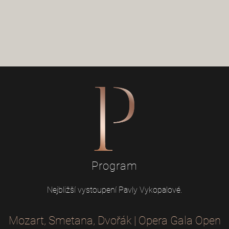
Program
Nejbližší vystoupení Pavly Vykopalové.
Mozart, Smetana, Dvořák | Opera Gala Open