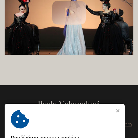
Můžete mě kontaktovat přes e-mail
pavla@vykopalova.com
.
Novinky, případně nová videa sledujte na mém
Používáme soubory cookies