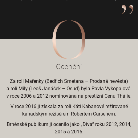
Ocenění
Za roli Mařenky (Bedřich Smetana – Prodaná nevěsta)
a roli Míly (Leoš Janáček – Osud) byla Pavla Vykopalová
v roce 2006 a 2012 nominována na prestižní Cenu Thálie.
V roce 2016 ji získala za roli Káti Kabanové režírované
kanadským režisérem Robertem Carsenem.
Brněnské publikum ji ocenilo jako „Diva“ roku 2012, 2014,
2015 a 2016.