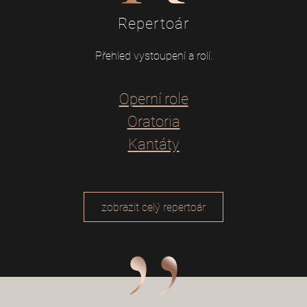
Repertoár
Přehled vystoupení a rolí.
Operní role
Oratoria
Kantáty
zobrazit celý repertoár