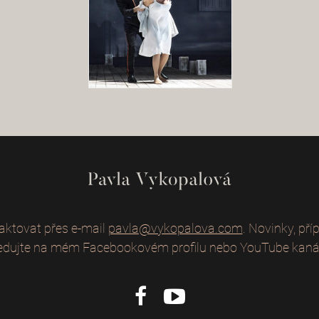
ktovat přes e-mail
pavla@vykopalova.com
. Novinky, př
edujte na mém Facebookovém profilu nebo YouTube kaná