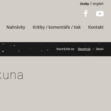
/
česky
english
Nahrávky
Kritiky / komentáře / tisk
Kontakt
Nacházíte se:
Repertoár
Detail
kuna