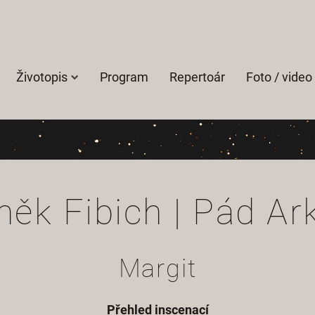
Životopis
Program
Repertoár
Foto / video
něk Fibich | Pád Ar
Margit
Přehled inscenací